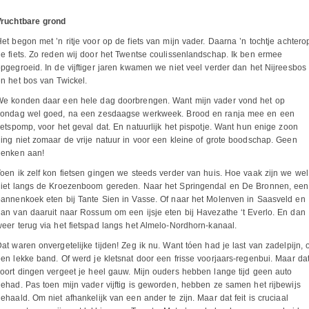
Vruchtbare grond
et begon met ’n ritje voor op de fiets van mijn vader. Daarna ’n tochtje achtero
e fiets. Zo reden wij door het Twentse coulissenlandschap. Ik ben ermee
pgegroeid. In de vijftiger jaren kwamen we niet veel verder dan het Nijreesbos
n het bos van Twickel.
We konden daar een hele dag doorbrengen. Want mijn vader vond het op
zondag wel goed, na een zesdaagse werkweek. Brood en ranja mee en een
ietspomp, voor het geval dat. En natuurlijk het pispotje. Want hun enige zoon
ing niet zomaar de vrije natuur in voor een kleine of grote boodschap. Geen
denken aan!
oen ik zelf kon fietsen gingen we steeds verder van huis. Hoe vaak zijn we wel
niet langs de Kroezenboom gereden. Naar het Springendal en De Bronnen, een
annenkoek eten bij Tante Sien in Vasse. Of naar het Molenven in Saasveld en
an van daaruit naar Rossum om een ijsje eten bij Havezathe ‘t Everlo. En dan
eer terug via het fietspad langs het Almelo-Nordhorn-kanaal.
at waren onvergetelijke tijden! Zeg ik nu. Want tóen had je last van zadelpijn, o
en lekke band. Of werd je kletsnat door een frisse voorjaars-regenbui. Maar da
oort dingen vergeet je heel gauw. Mijn ouders hebben lange tijd geen auto
ehad. Pas toen mijn vader vijftig is geworden, hebben ze samen het rijbewijs
ehaald. Om niet afhankelijk van een ander te zijn. Maar dat feit is cruciaal