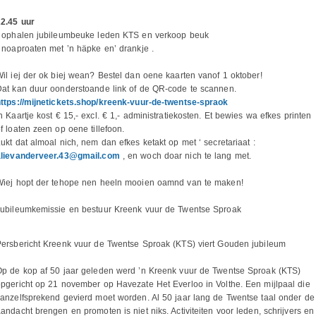
22.45 uur
- ophalen jubileumbeuke leden KTS en verkoop beuk
 noaproaten met ’n häpke en’ drankje .
il iej der ok biej wean? Bestel dan oene kaarten vanof 1 oktober!
at kan duur oonderstoande link of de QR-code te scannen.
ttps://mijnetickets.shop/kreenk-vuur-de-twentse-spraok
n Kaartje kost € 15,- excl. € 1,- administratiekosten. Et bewies wa efkes printen
f loaten zeen op oene tillefoon.
ukt dat almoal nich, nem dan efkes ketakt op met ‘ secretariaat :
alievanderveer.43@gmail.com
, en woch doar nich te lang met.
Wiej hopt der tehope nen heeln mooien oamnd van te maken!
Jubileumkemissie en bestuur Kreenk vuur de Twentse Sproak
ersbericht Kreenk vuur de Twentse Sproak (KTS) viert Gouden jubileum
Op de kop af 50 jaar geleden werd ’n Kreenk vuur de Twentse Sproak (KTS)
pgericht op 21 november op Havezate Het Everloo in Volthe. Een mijlpaal die
anzelfsprekend gevierd moet worden. Al 50 jaar lang de Twentse taal onder de
andacht brengen en promoten is niet niks. Activiteiten voor leden, schrijvers en