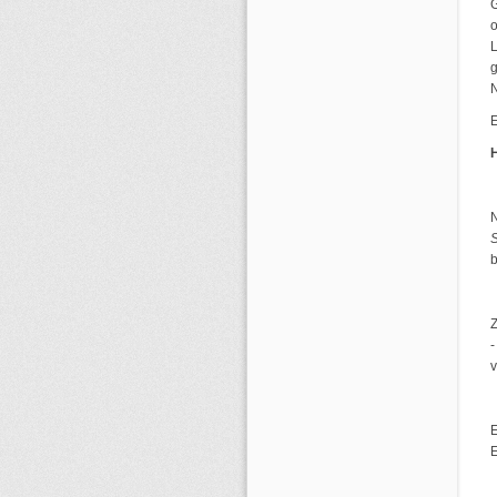
G
L
g
E
b
Z
-
E
E