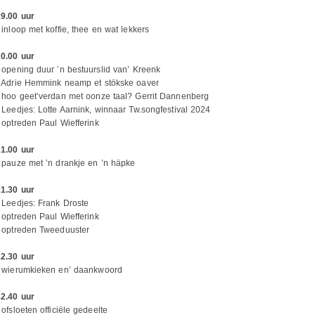
19.00 uur
 inloop met koffie, thee en wat lekkers
20.00 uur
 opening duur ’n bestuurslid van’ Kreenk
- Adrie Hemmink neamp et stökske oaver
 hoo geet’verdan met oonze taal? Gerrit Dannenberg
 Leedjes: Lotte Aarnink, winnaar Tw.songfestival 2024
 optreden Paul Wiefferink
21.00 uur
 pauze met ’n drankje en ’n häpke
21.30 uur
 Leedjes: Frank Droste
 optreden Paul Wiefferink
- optreden Tweeduuster
22.30 uur
- wierumkieken en’ daankwoord
22.40 uur
 ofsloeten officiële gedeelte