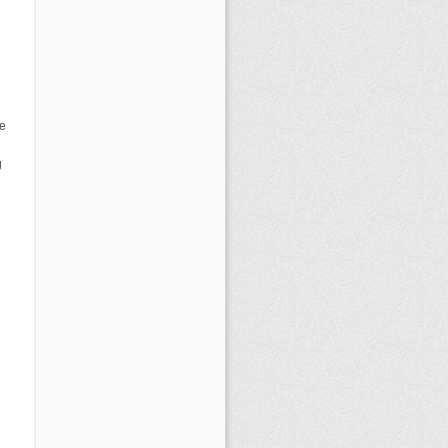
l
te
g