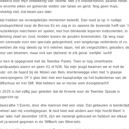
eweest voor mijn ontdekking van Twente. Met z’n rododendrons, paarse heide,
de enorme eiken en golvende velden van tarwe en gerst. Nog geen mais,
elukkig niet, dat kwam pas later.
at hebben we onvergetelijke momenten beleefd. Dan reed je op ’n rustige
ondagochtend naar de Bornse Es en zag je zo opeens de bovenste helft van ’
uziekkorps marcheren en spelen, met hun blinkende koperen instrumenten, in
stemmig zwart en rood, midden tussen de gouden korenvelden. Op weg naar
en serenade voor een speciale gelegenheid, een langdurige verbintenis of zo.
eelden die nog steeds op m’n netvlies staan, net als vergezichten, geluiden, d
eur van bloemen, maar ook van stalmest. In elk geval ‘eerlijke’ lucht!
Zo ben ik opgegroeid met de Twentse Parels. Toen er nog onverharde
zandpaadjes waren en geen A1 of N36. Na mijn jeugd kwamen we er met de
uto: om de haard bij de Molen van Bels, krentenwegge eten met ’n glaasje
oerenjongens. Of ’n glas bier met een kaasplankje op het buitenterras van de
tiftschuur en het Stift. Wat hebben we er mooie uren doorgebracht!
n 2025 is het vijftig jaar geleden dat de Kreenk vuur de Twentse Sproak is
pgericht op
avezathe ’t Everlo, door drie mannen met een visie. Dat gebeuren is toentertij
eheel aan mij voorbijgegaan. Ik had heel wat anders aan mijn hoofd.Want ’n
aar later, half december 1976, zijn we namelijk getrouwd en hebben we elkaar
et ja-woord gegeven in de Stiftkerk van Weerselo.