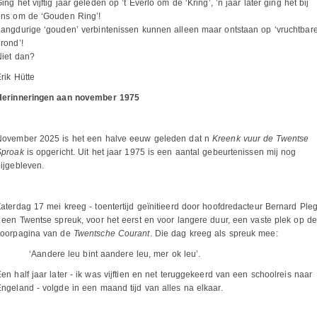
ing het vijftig jaar geleden op ’t Everlo om de ‘Kring’, ’n jaar later ging het bij
ons om de ‘Gouden Ring’!
angdurige ‘gouden’ verbintenissen kunnen alleen maar ontstaan op ‘vruchtbar
rond’!
Niet dan?
rik Hütte
Herinneringen aan november 1975
November 2025 is het een halve eeuw geleden dat n
Kreenk vuur de Twentse
Sproak
is opgericht. Uit het jaar 1975 is een aantal gebeurtenissen mij nog
ijgebleven.
aterdag 17 mei kreeg - toentertijd geïnitieerd door hoofdredacteur Bernard Pleg
 een Twentse spreuk, voor het eerst en voor langere duur, een vaste plek op de
voorpagina van de
Twentsche Courant
. Die dag kreeg als spreuk mee:
‘Aandere leu bint aandere leu, mer ok leu’.
en half jaar later - ik was vijftien en net teruggekeerd van een schoolreis naar
ngeland - volgde in een maand tijd van alles na elkaar.