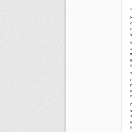
H
d
o
e
f
g
T
p
d
w
D
e
s
g
g