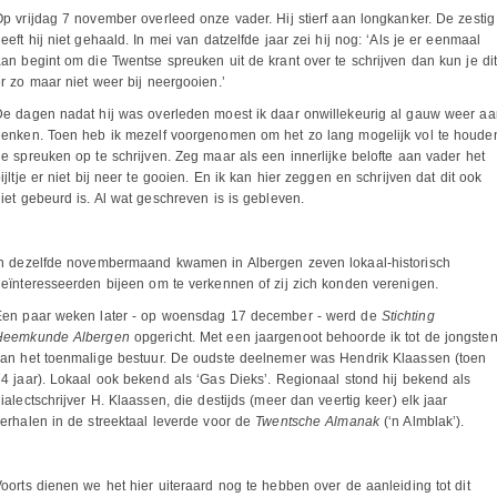
p vrijdag 7 november overleed onze vader. Hij stierf aan longkanker. De zestig
eeft hij niet gehaald. In mei van datzelfde jaar zei hij nog: ‘Als je er eenmaal
an begint om die Twentse spreuken uit de krant over te schrijven dan kun je di
r zo maar niet weer bij neergooien.’
e dagen nadat hij was overleden moest ik daar onwillekeurig al gauw weer aa
denken. Toen heb ik mezelf voorgenomen om het zo lang mogelijk vol te houde
e spreuken op te schrijven. Zeg maar als een innerlijke belofte aan vader het
ijltje er niet bij neer te gooien. En ik kan hier zeggen en schrijven dat dit ook
iet gebeurd is. Al wat geschreven is is gebleven.
In dezelfde novembermaand kwamen in Albergen zeven lokaal-historisch
eïnteresseerden bijeen om te verkennen of zij zich konden verenigen.
Een paar weken later - op woensdag 17 december - werd de
Stichting
Heemkunde Albergen
opgericht. Met een jaargenoot behoorde ik tot de jongste
van het toenmalige bestuur. De oudste deelnemer was Hendrik Klaassen (toen
4 jaar). Lokaal ook bekend als ‘Gas Dieks’. Regionaal stond hij bekend als
ialectschrijver H. Klaassen, die destijds (meer dan veertig keer) elk jaar
erhalen in de streektaal leverde voor de
Twentsche Almanak
(‘n Almblak’).
oorts dienen we het hier uiteraard nog te hebben over de aanleiding tot dit