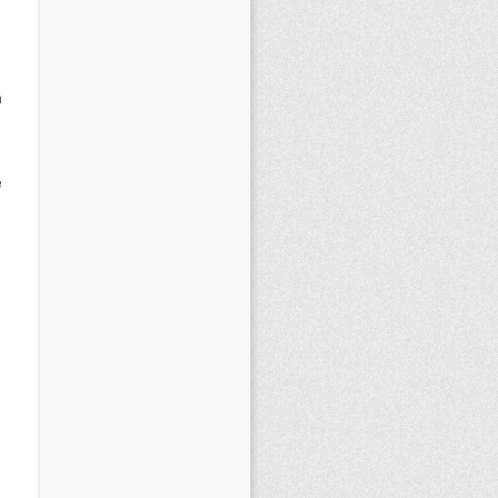
n
e
d