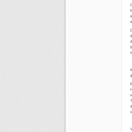
O
h
a
e
D
d
b
n
g
7
d
v
V