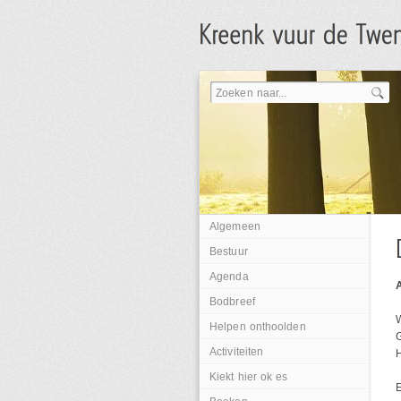
Algemeen
Bestuur
Agenda
Bodbreef
W
Helpen onthoolden
Activiteiten
H
Kiekt hier ok es
E