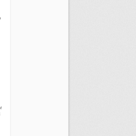
p
f
t