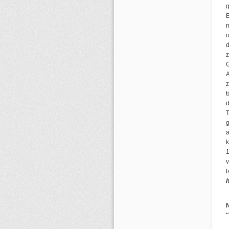
E
m
d
z
G
A
z
t
d
T
g
a
k
1
v
l
h