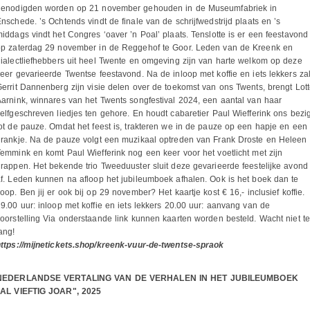
genodigden worden op 21 november gehouden in de Museumfabriek in
nschede. ’s Ochtends vindt de finale van de schrijfwedstrijd plaats en ’s
iddags vindt het Congres ‘oaver ’n Poal’ plaats. Tenslotte is er een feestavond
op zaterdag 29 november in de Reggehof te Goor. Leden van de Kreenk en
ialectliefhebbers uit heel Twente en omgeving zijn van harte welkom op deze
eer gevarieerde Twentse feestavond. Na de inloop met koffie en iets lekkers za
errit Dannenberg zijn visie delen over de toekomst van ons Twents, brengt Lot
arnink, winnares van het Twents songfestival 2024, een aantal van haar
elfgeschreven liedjes ten gehore. En houdt cabaretier Paul Wiefferink ons bezi
ot de pauze. Omdat het feest is, trakteren we in de pauze op een hapje en een
rankje. Na de pauze volgt een muzikaal optreden van Frank Droste en Heleen
emmink en komt Paul Wiefferink nog een keer voor het voetlicht met zijn
rappen. Het bekende trio Tweeduuster sluit deze gevarieerde feestelijke avond
f. Leden kunnen na afloop het jubileumboek afhalen. Ook is het boek dan te
oop. Ben jij er ook bij op 29 november? Het kaartje kost € 16,- inclusief koffie.
9.00 uur: inloop met koffie en iets lekkers 20.00 uur: aanvang van de
oorstelling Via onderstaande link kunnen kaarten worden besteld. Wacht niet te
ang!
ttps://mijnetickets.shop/kreenk-vuur-de-twentse-spraok
NEDERLANDSE VERTALING VAN DE VERHALEN IN HET JUBILEUMBOEK
"AL VIEFTIG JOAR", 2025