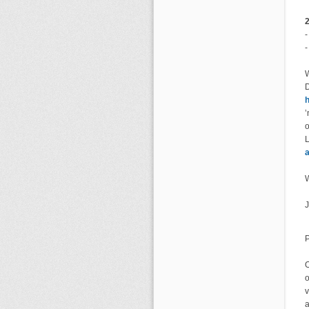
-
W
D
h
’
o
L
P
o
v
a