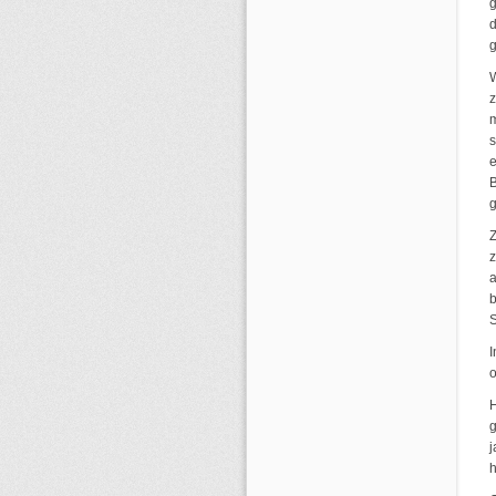
g
g
W
z
m
e
B
g
a
b
S
I
o
H
g
j
h