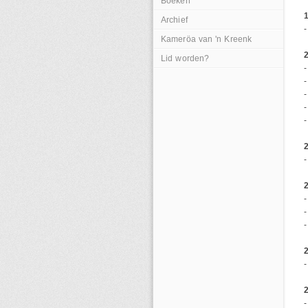
Boeken
Archief
-
Kameröa van 'n Kreenk
Lid worden?
-
-
-
-
-
-
-
-