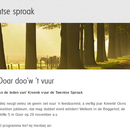
An de leden van’ Kreenk vuur de Twentse Sproak
iej neugt oeleu ok geern oet vuur ’n feestoamnd, a vieftig joar Kreenk! Oons
Goolden jubileum, dat mag dubbel vierd wörden! Welkom in de Reggehof, de
öfte 5 in Goor op 29 november a.s.
t programma tref iej hierbiej an: